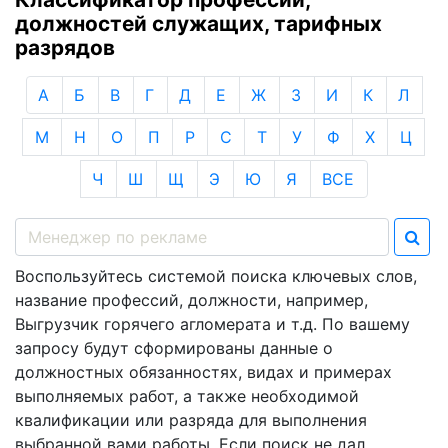
должностей служащих, тарифных
разрядов
А
Б
В
Г
Д
Е
Ж
З
И
К
Л
М
Н
О
П
Р
С
Т
У
Ф
Х
Ц
Ч
Ш
Щ
Э
Ю
Я
ВСЕ
Воспользуйтесь системой поиска ключевых слов,
название профессий, должности, например,
Выгрузчик горячего агломерата и т.д. По вашему
запросу будут сформированы данные о
должностных обязанностях, видах и примерах
выполняемых работ, а также необходимой
квалификации или разряда для выполнения
выбранной вами работы. Если поиск не дал