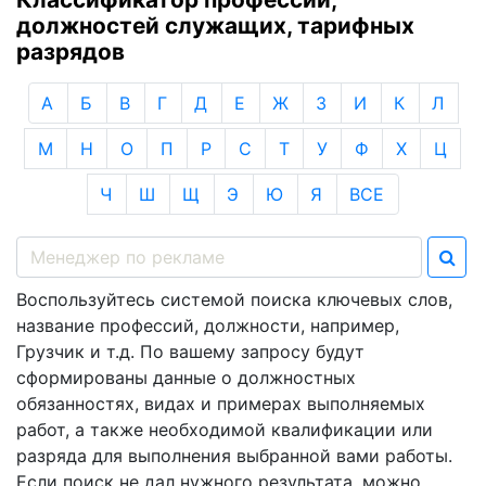
должностей служащих, тарифных
разрядов
А
Б
В
Г
Д
Е
Ж
З
И
К
Л
М
Н
О
П
Р
С
Т
У
Ф
Х
Ц
Ч
Ш
Щ
Э
Ю
Я
ВСЕ
Воспользуйтесь системой поиска ключевых слов,
название профессий, должности, например,
Грузчик и т.д. По вашему запросу будут
сформированы данные о должностных
обязанностях, видах и примерах выполняемых
работ, а также необходимой квалификации или
разряда для выполнения выбранной вами работы.
Если поиск не дал нужного результата, можно