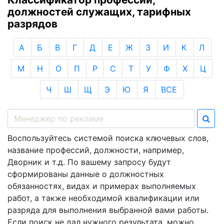
должностей служащих, тарифных
разрядов
А
Б
В
Г
Д
Е
Ж
З
И
К
Л
М
Н
О
П
Р
С
Т
У
Ф
Х
Ц
Ч
Ш
Щ
Э
Ю
Я
ВСЕ
Воспользуйтесь системой поиска ключевых слов,
название профессий, должности, например,
Дворник и т.д. По вашему запросу будут
сформированы данные о должностных
обязанностях, видах и примерах выполняемых
работ, а также необходимой квалификации или
разряда для выполнения выбранной вами работы.
Если поиск не дал нужного результата, можно